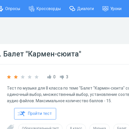
Опросы
Кроссворды
Диалоги
Уроки
. Балет "Кармен-сюита"
0
3
Тест по музыке для 8 класса по теме "Балет "Кармен-сюита" с
одиночный выбор, множественный выбор, установление соот
аудио файлов. Максимальное количество баллов - 15.
Пройти тест
Образовательный тест
8 класс
Музыка
Балет