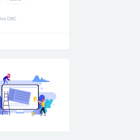
 без СМС