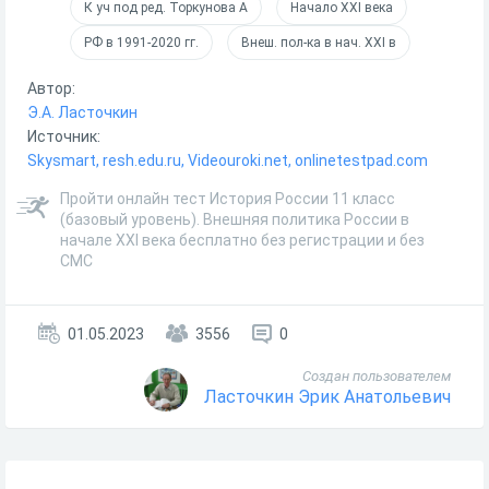
К уч под ред. Торкунова А
Начало XXI века
РФ в 1991-2020 гг.
Внеш. пол-ка в нач. XXI в
Автор:
Э.А. Ласточкин
Источник:
Skysmart, resh.edu.ru, Videouroki.net, onlinetestpad.com
Пройти онлайн тест История России 11 класс
(базовый уровень). Внешняя политика России в
начале XXI века бесплатно без регистрации и без
СМС
01.05.2023
3556
0
Создан пользователем
Ласточкин Эрик Анатольевич