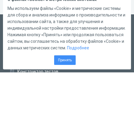
Мы используем файлы «Cookie» и метрические системы
для сбора и анализа информации о производительности и
использовании сайта, а также для улучшения и
Русский
индивидуальной настройки предоставления информации.
Справка
Нажимая кнопку «Принять» или продолжая пользоваться
сайтом, вы соглашаетесь на обработку файлов «Cookie» и
Форма обратной связи
данных метрических систем.
Подробнее
Контакты
Принять
Тарифы
Конструктор тестов
Конструктор опросов
Конструктор кроссвордов
Диалоговые тренажёры
Комплексные задания
Система Дистанционного Обучения