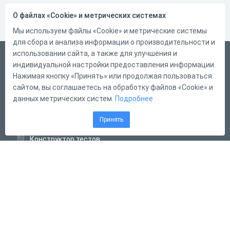
О файлах «Cookie» и метрических системах
Мы используем файлы «Cookie» и метрические системы
для сбора и анализа информации о производительности и
использовании сайта, а также для улучшения и
Русский
индивидуальной настройки предоставления информации.
Справка
Нажимая кнопку «Принять» или продолжая пользоваться
сайтом, вы соглашаетесь на обработку файлов «Cookie» и
Форма обратной связи
данных метрических систем.
Подробнее
Контакты
Принять
Тарифы
Конструктор тестов
Конструктор опросов
Конструктор кроссвордов
Диалоговые тренажёры
Комплексные задания
Система Дистанционного Обучения