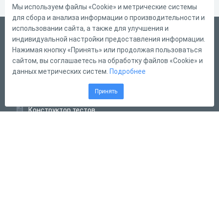
Мы используем файлы «Cookie» и метрические системы
для сбора и анализа информации о производительности и
использовании сайта, а также для улучшения и
Русский
индивидуальной настройки предоставления информации.
Справка
Нажимая кнопку «Принять» или продолжая пользоваться
сайтом, вы соглашаетесь на обработку файлов «Cookie» и
Форма обратной связи
данных метрических систем.
Подробнее
Контакты
Принять
Тарифы
Конструктор тестов
Конструктор опросов
Конструктор кроссвордов
Диалоговые тренажёры
Комплексные задания
Система Дистанционного Обучения
2011 - 2026
Online Test Pad
Соглашение об использовании
Оферта