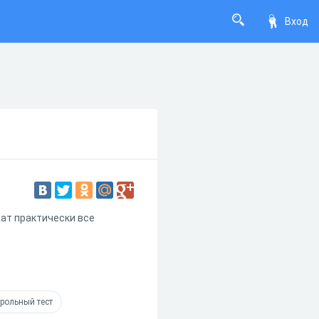
Вход
жат практически все
рольный тест