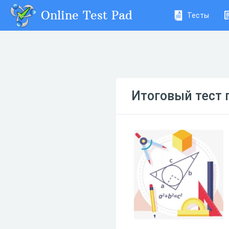
Online Test Pad
Тесты
Итоговый тест п