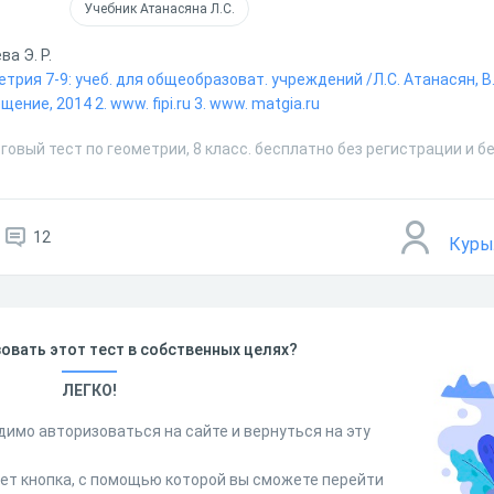
Учебник Атанасяна Л.С.
а Э. Р.
етрия 7-9: учеб. для общеобразоват. учреждений /Л.С. Атанасян, В.
ение, 2014 2. www. fipi.ru 3. www. matgia.ru
говый тест по геометрии, 8 класс. бесплатно без регистрации и б
12
Куры
овать этот тест в собственных целях?
ЛЕГКО!
димо авторизоваться на сайте и вернуться на эту
дет кнопка, с помощью которой вы сможете перейти