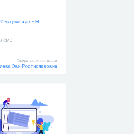
Ф.Бутузов и др. – М.:
ез СМС
Создан пользователем
лева Эви Ростиславовна