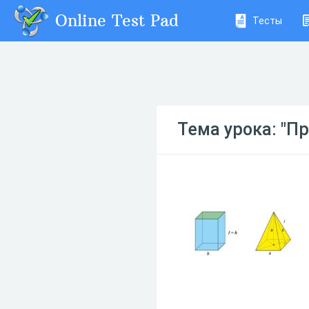
Online Test Pad
Тесты
Тема урока: "П