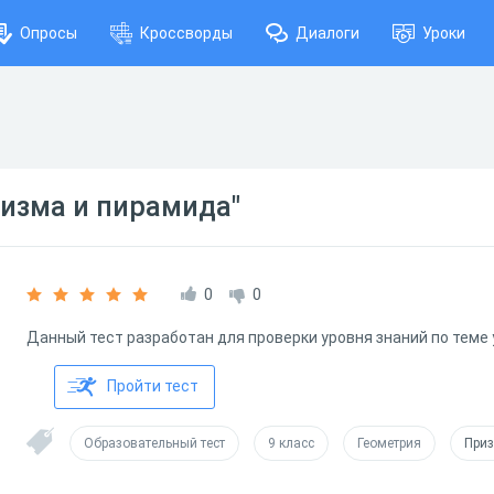
Опросы
Кроссворды
Диалоги
Уроки
ризма и пирамида"
0
0
Данный тест разработан для проверки уровня знаний по теме 
Пройти тест
Образовательный тест
9 класс
Геометрия
Приз