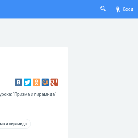
Вход
урока: "Призма и пирамида"
ма и пирамида