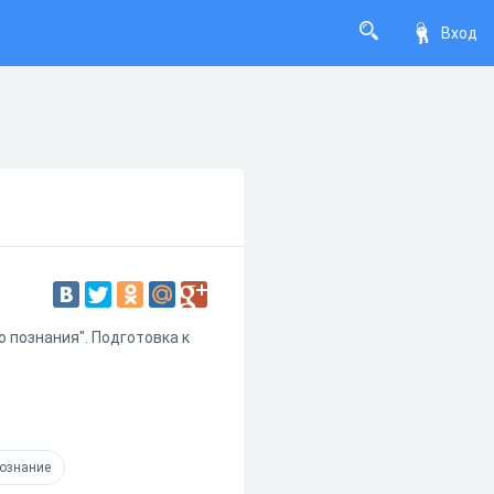
Вход
о познания". Подготовка к
ознание