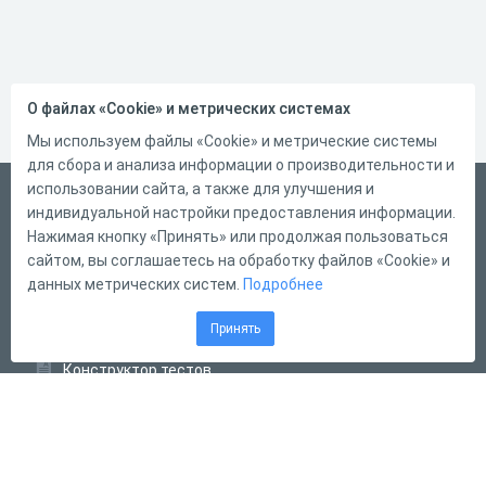
О файлах «Cookie» и метрических системах
Мы используем файлы «Cookie» и метрические системы
для сбора и анализа информации о производительности и
использовании сайта, а также для улучшения и
Русский
индивидуальной настройки предоставления информации.
Справка
Нажимая кнопку «Принять» или продолжая пользоваться
сайтом, вы соглашаетесь на обработку файлов «Cookie» и
Форма обратной связи
данных метрических систем.
Подробнее
Контакты
Принять
Тарифы
Конструктор тестов
Конструктор опросов
Конструктор кроссвордов
Диалоговые тренажёры