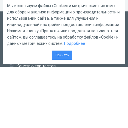
Мы используем файлы «Cookie» и метрические системы
для сбора и анализа информации о производительности и
использовании сайта, а также для улучшения и
Русский
индивидуальной настройки предоставления информации.
Справка
Нажимая кнопку «Принять» или продолжая пользоваться
сайтом, вы соглашаетесь на обработку файлов «Cookie» и
Форма обратной связи
данных метрических систем.
Подробнее
Контакты
Принять
Тарифы
Конструктор тестов
Конструктор опросов
Конструктор кроссвордов
Диалоговые тренажёры
Комплексные задания
Система Дистанционного Обучения
2011 - 2026
Online Test Pad
Соглашение об использовании
Оферта