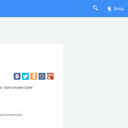
Вход
ях тригонометрии
ригонометрия