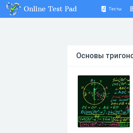
Online Test Pad
Тесты
Основы тригон