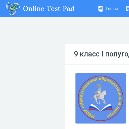
Online Test Pad
Тесты
9 класс I полуг