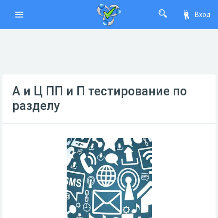
Вход
А и Ц ПП и П тестирование по
разделу