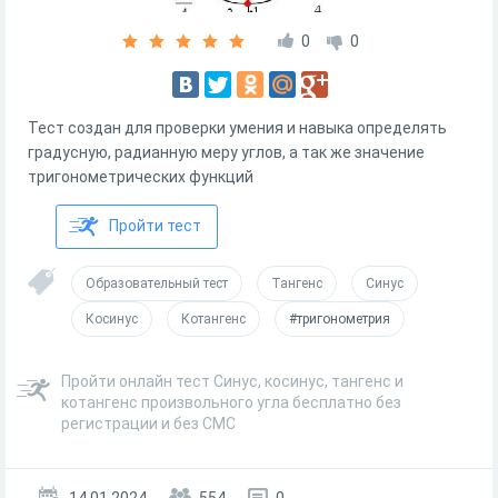
0
0
Тест создан для проверки умения и навыка определять
градусную, радианную меру углов, а так же значение
тригонометрических функций
Пройти тест
Образовательный тест
Тангенс
Синус
Косинус
Котангенс
#тригонометрия
Пройти онлайн тест Синус, косинус, тангенс и
котангенс произвольного угла бесплатно без
регистрации и без СМС