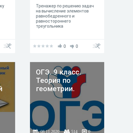
ку
Тренажер по решению задач
на вычисление элементов
равнобедренного и
равностороннего
треугольника
0
0
ОГЭ. 9 класс.
Теория по
й
геометрии.
08.11.2020
514
0