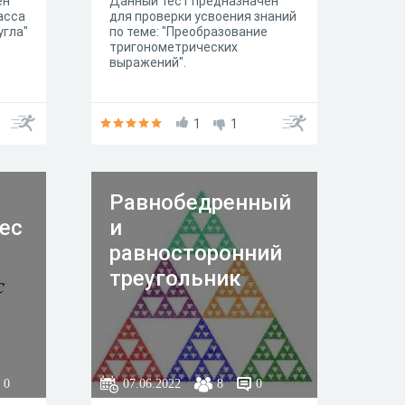
ен
Данный тест предназначен
асса
для проверки усвоения знаний
угла"
по теме: "Преобразование
тригонометрических
выражений".
1
1
Равнобедренный
ес
и
.
равносторонний
треугольник
0
07.06.2022
8
0