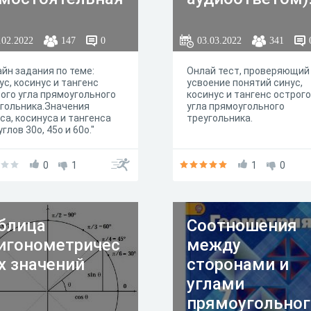
бота с
диоответом.
.02.2022
147
0
03.03.2022
341
йн задания по теме:
Онлай тест, проверяющий
ус, косинус и тангенс
усвоение понятий синус,
ого угла прямоугольного
косинус и тангенс острого
гольника.Значения
угла прямоугольного
са, косинуса и тангенса
треугольника.
углов 30о, 45о и 60о."
0
1
1
0
блица
Соотношения
игонометричес
между
х значений
сторонами и
углами
прямоугольног