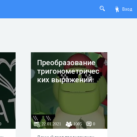
Вход
Преобразование
тригонометричес
ких выражений.
0
22.01.2021
1005
0