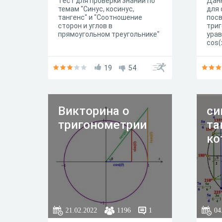
Тест для проверки знаний по
Дан
темам "Синус, косинус,
для 
тангенс" и "Соотношение
пос
сторон и углов в
три
прямоугольном треугольнике"
урав
cos(
19
54
Викторина о
си
тригонометрии
та
ко
21.02.2022
1196
1
04