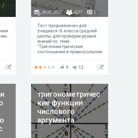
20.01.2022
4237
1
Тест предназначен для
ения
учащихся 8 класса средней
чин
школы для проверки уровня
знаний по теме
"Тригонометрические
соотношения в прямоугольном
треугольнике."
9
12
 и
тригонометричес
о
кие функции
числового
о
аргумента
с
.