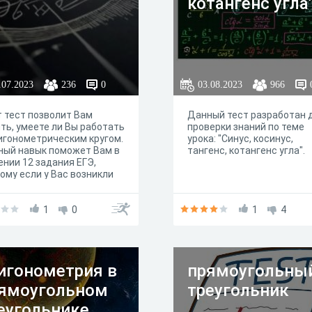
котангенс угла
.07.2023
236
0
03.08.2023
966
 тест позволит Вам
Данный тест разработан 
ть, умеете ли Вы работать
проверки знаний по теме
игонометрическим кругом.
урока: "Синус, косинус,
ный навык поможет Вам в
тангенс, котангенс угла".
нии 12 задания ЕГЭ,
ому если у Вас возникли
уднения при решении
ч, рекомендую изучить
 "Числовая окружность на
1
0
1
4
динатной плоскости".
игонометрия в
прямоугольны
ямоугольном
треугольник
еугольнике