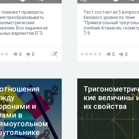
т поможет проверить
Тест состоит из 5 вопрос
ния преобразовывать
базового уровня по теме:
гонометрические
"Прямоугольный треугольн
жения. Все задания из
учебник Атанасян, геомет
ьных вариантов ЕГЭ.
7-9
0
0
0
0
отношения
Тригонометрич
ежду
кие величины 
оронами и
их свойства
лами в
ямоугольном
еугольнике