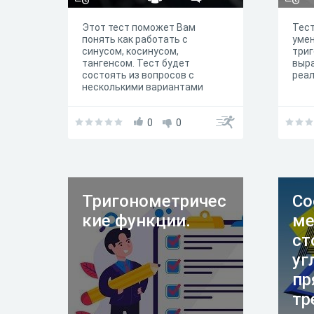
Этот тест поможет Вам
Тес
понять как работать с
уме
синусом, косинусом,
три
тангенсом. Тест будет
выра
состоять из вопросов с
реал
несколькими вариантами
ответов, вопросов с кратким
ответом. Обязательно
просмотрите свои заметки и
0
0
попрактикуйтесь в решении
задач перед сдачей теста.
Тригонометричес
Со
кие функции.
м
ст
уг
пр
тр