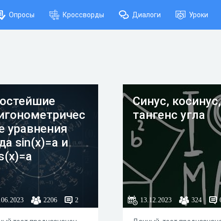
Опросы
Кроссворды
Диалоги
Уроки
остейшие
Синус, косинус,
игонометричес
тангенс угла
е уравнения
да sin(x)=a и
s(x)=a
.06.2023
2206
2
13.12.2023
324