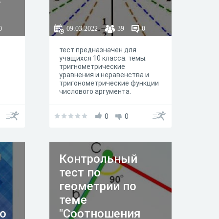
0
09.03.2022
39
0
тест предназначен для
учащихся 10 класса. темы:
тригнометрические
уравнения и неравенства и
тригонометрические функции
числового аргумента.
0
0
Контрольный
тест по
геометрии по
теме
о
"Соотношения