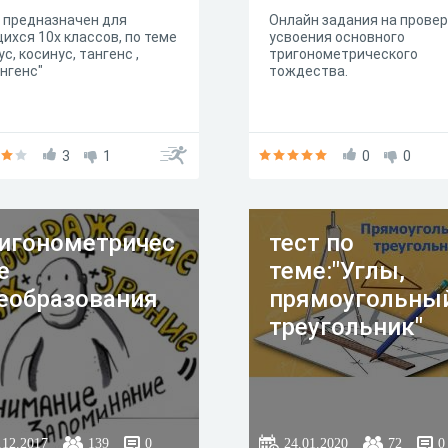
 предназначен для
Онлайн задания на провер
ихся 10х классов, по теме
усвоения основного
ус, косинус, тангенс ,
тригонометрического
нгенс"
тождества.
3
1
0
0
игонометричес
тест по
е
теме:"Углы,
еобразования
прямоугольны
треугольник"
.12.2017
139
0
24.01.2020
72
0