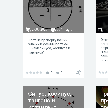
12
27.03.2023
307
0
Этот
Тест на проверку ваших
поня
знаний и умений по теме
с тр
"Знаки синуса, косинуса и
Дан
тангенса"
реще
поэт
затр
зада
тему
0
0
коор
Синус, косинус,
тр
тангенс и
пр
котангенс
тр