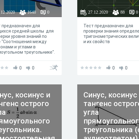
.12.2020
1648
0
27.12.2020
88
0
 предназначен для
Тест предназначен для
щихся средней школы для
проверки знания определ
ерки уровня знаний по
тригонометрических вели
е "Соотношения между
и их свойств
онами и углами в
оугольном треугольнике".
0
0
0
0
нус, косинус и
Синус, косинус
нгенс острого
тангенс острог
ла
угла
ямоугольного
прямоугольног
еугольника.
треугольника (
мостоятельная
аудиоответом)