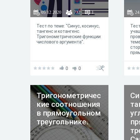
05.12.2020
732
1
24
Тест по теме: "Синус, косинус,
Тест
тангенс и котангенс.
уча
Тригонометрические функции
пров
числового аргумента".
тем
стор
прям
0
0
Тригонометричес
Си
кие соотношения
та
в прямоугольном
уг
треугольнике.
пр
тр
Са