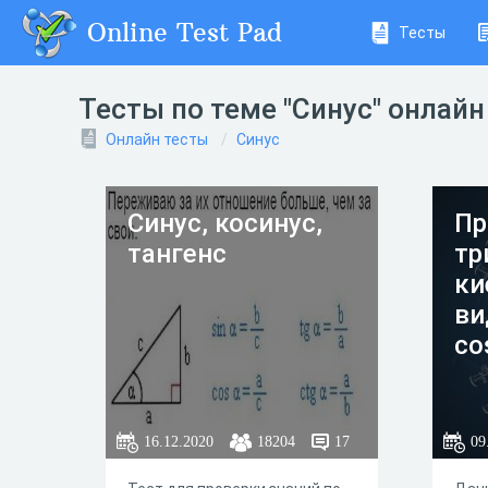
Online Test Pad
Тесты
Тесты по теме "Синус" онлайн
Онлайн тесты
Синус
Синус, косинус,
Пр
тангенс
тр
ки
ви
co
16.12.2020
18204
17
09