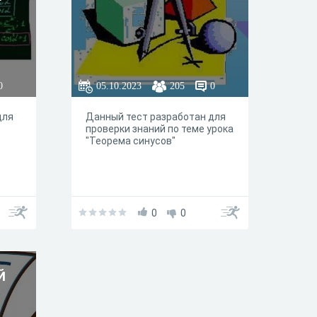
"
0
05.10.2023
205
0
для
Данный тест разработан для
проверки знаний по теме урока
"Теорема синусов"
0
0
й