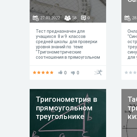
ра
ау
27.01.2022
58
0
28
Тест предназначен для
Онла
учащихся 8 и 9 классов
"Син
средней школы для проверки
остр
уровня знаний по теме
треу
"Тригонометрические
сину
соотношения в прямоугольном
для 
треугольнике."
0
0
Тригонометрия в
Та
прямоугольном
тр
треугольнике
ки