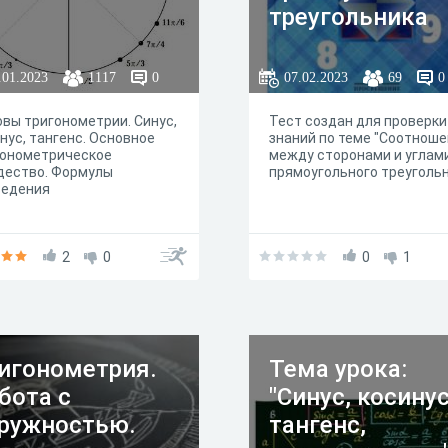
треугольника
.01.2023
1117
0
07.02.2023
69
0
вы тригонометрии. Синус,
Тест создан для проверки
нус, тангенс. Основное
знаний по теме "Соотнош
гонометрическое
между сторонами и углам
дество. Формулы
прямоугольного треуголь
ведения
2
0
0
1
игонометрия.
Тема урока:
бота с
"Синус, косинус
ружностью.
тангенс,