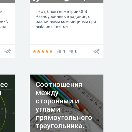
ов
Тест, блок геометрии ОГЭ.
Разноуровневые задания, с
ик",
различными комбинциями при
рия
выборе ответов.
1
0
ес
Соотношения
и
между
сторонами и
углами
прямоугольного
треугольника.