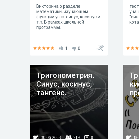
Викторина о разделе
тест
математики, изучающем
учащ
функции угла: синус, косинус и
"син
т.п. В рамках школьной
кота
программы.
1
0
Тригонометрия.
Тр
Синус, косинус,
ки
тангенс.
пр
30.06.2023
719
0
06