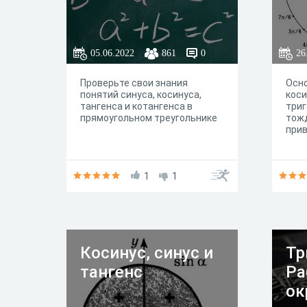
05.06.2022
861
0
26
Проверьте свои знания
Осно
понятий синуса, косинуса,
коси
тангенса и котангенса в
три
прямоугольном треугольнике
тож
при
1
1
Косинус, синус и
Тр
тангенс
Ра
ок