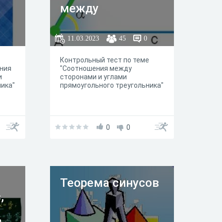
между
сторонами и
углами
11.03.2023
45
0
прямоугольного
Контрольный тест по теме
треугольника "
ения
"Соотношения между
и
сторонами и углами
ника"
прямоугольного треугольника"
0
0
Теорема синусов
,