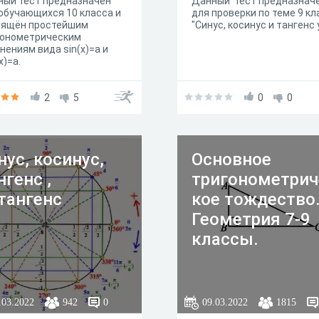
ный тест предназначен
Данный тест предназнач
обучающихся 10 класса и
для проверки по теме 9 кл
вящён простейшим
"Синус, косинус и тангенс 
гонометрическим
нениям вида sin(x)=a и
x)=a.
2
5
0
0
нус, косинус,
Основное
нгенс ,
тригонометрич
тангенс
кое тождество
Геометрия 7-9
классы.
.03.2022
942
0
09.03.2022
1815