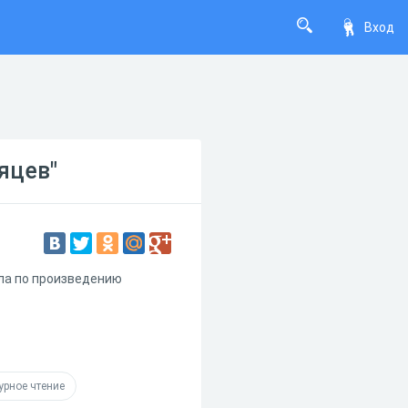
Вход
яцев"
ла по произведению
урное чтение