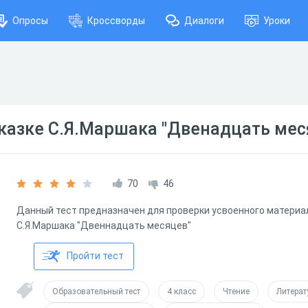
Опросы
Кроссворды
Диалоги
Уроки
сказке С.Я.Маршака "Двенадцать мес
70
46
Данный тест предназначен для проверки усвоенного материа
С.Я.Маршака "Двеннадцать месяцев"
Пройти тест
Образовательный тест
4 класс
Чтение
Литерат