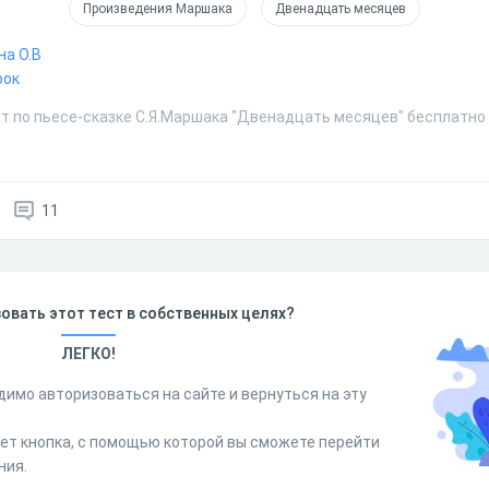
Произведения Маршака
Двенадцать месяцев
на О.В
рок
т по пьесе-сказке С.Я.Маршака "Двенадцать месяцев" бесплатно 
11
овать этот тест в собственных целях?
ЛЕГКО!
димо авторизоваться на сайте и вернуться на эту
дет кнопка, с помощью которой вы сможете перейти
ния.