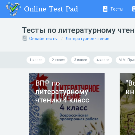
Online Test Pad
Тесты
Тесты по литературному чте
Онлайн тесты
Литературное чтение
1 класс
2 класс
3 класс
4 класс
М.М. При
ВПР по
"В
литературному
кн
чтению 4 класс