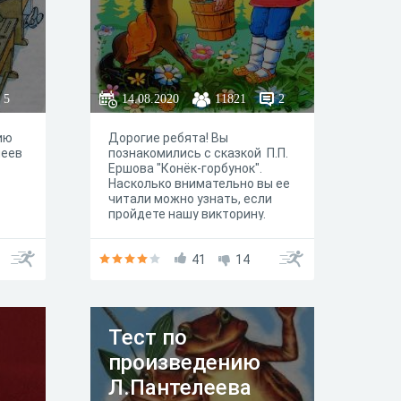
5
14.08.2020
11821
2
ию
Дорогие ребята! Вы
леев
познакомились с сказкой П.П.
Ершова "Конёк-горбунок".
Насколько внимательно вы ее
читали можно узнать, если
пройдете нашу викторину.
41
14
Тест по
произведению
Л.Пантелеева