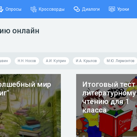
Опросы
Кроссворды
Диалоги
Уроки
нию онлайн
швин
Н.Н. Носов
А.И. Куприн
И.А. Крылов
М.Ю. Лермонтов
олшебный мир
Итоговый тест
иг"
литературному
чтению для 1
класса