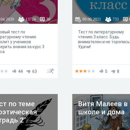
.04.2020
13724
30
09.06.2021
733
овый тест по
Тест по литературному
ературному чтению
чтению 3 класс. Будь
олит у учеников
внимателен и не торопись
ерить знания за курс 3
Удачи!
сса
44
63
5
8
ст по теме
Витя Малеев в
оэтическая
школе и дома
традь 2"