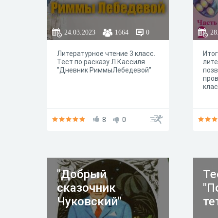
24.03.2023
1664
0
28
Литературное чтение 3 класс.
Итог
Тест по расказу Л.Кассиля
лит
"Дневник РиммыЛебедевой"
позв
пров
кла
8
0
"Добрый
Те
сказочник
"П
Чуковский"
те