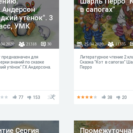
ению.
Шарль Перро "
Х.Андерсон
в сапогах"
адкий утёнок". 3
асс, УМК
кола России"
.04.2020
21318
30
25.04.2020
11335
 предназначен для
Литературное чтение 2 кл
ерки знаний по сказке
Сказка "Кот в сапогах" Ш
кий утёнок" Г.Х.Андерсона.
Перро
77
153
38
20
тие Сергия
Промежуточна