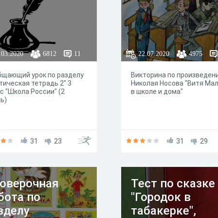
.03.2020
6812
11
22.07.2020
4975
бщающий урок по разделу
Викторина по произведен
тическая тетрадь 2" 3
Николая Носова "Витя Ма
с "Школа России" (2
в школе и дома"
ь)
31
23
31
29
оверочная
Тест по сказке
бота по
"Городок в
зделу
табакерке",