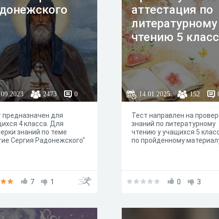
донежского
аттестация по
литературному
чтению 5 класс
.09.2023
2473
0
14.01.2025
152
 предназначен для
Тест направлен на провер
ихся 4 класса. Для
знаний по литературному
ерки знаний по теме
чтению у учащихся 5 клас
ие Сергия Радонежского"
по пройденному материалу
7
1
0
3