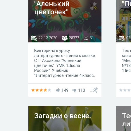
"Аленький
"П
викторины.
цветочек"
22.12.2020
28377
31
02
Викторина к уроку
Тест
литературного чтения к сказке
кла
С.Т. Аксакова "Аленький
"Мн
цветочек". УМК "Школа
№189
России". Учебник
"Пис
"Литературное чтение 4 класс,
часть 1" авторов Л.Ф.
Климановой, В.Г. Горецкого и
др.
149
110
Загадки о весне.
Те
ли