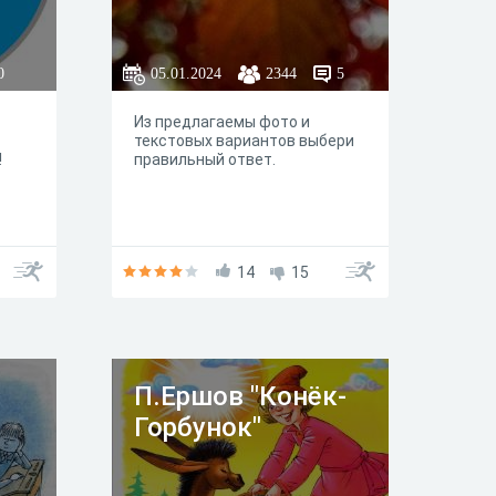
0
05.01.2024
2344
5
Из предлагаемы фото и
текстовых вариантов выбери
!
правильный ответ.
14
15
П.Ершов "Конёк-
Горбунок"