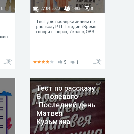
8
27.04.2020
1493
0
Тест для проверки знаний по
рассказу Р. П. Погодин «Время
говорит - пора», 7 класс, ОВЗ
иков
5
1
Тест по рассказу
Б. Полевого
"Последний день
Матвея
Кузьмина"