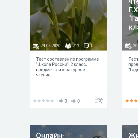
чт
Г.
"Г
кл
"Ш
29.03.2020
213
1
20
Тест составлен по программе
Тест
"Школа России", 2 класс,
пров
предмет: литературное
"Гад
чтение.
0
0
Онлайн-
Жи