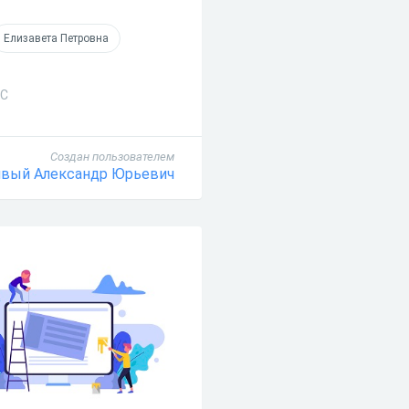
Елизавета Петровна
МС
Создан пользователем
явый Александр Юрьевич