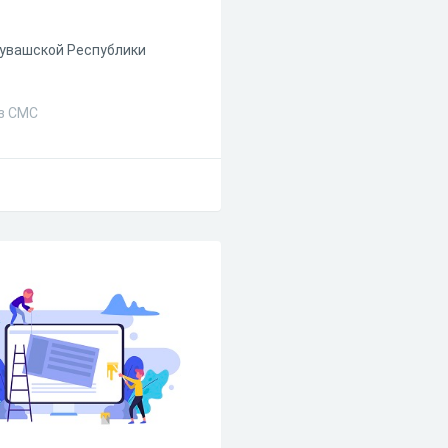
Чувашской Республики
ез СМС