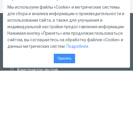
Мы используем файлы «Cookie» и метрические системы
для сбора и анализа информации о производительности и
использовании сайта, а также для улучшения и
Русский
индивидуальной настройки предоставления информации.
Справка
Нажимая кнопку «Принять» или продолжая пользоваться
сайтом, вы соглашаетесь на обработку файлов «Cookie» и
Форма обратной связи
данных метрических систем.
Подробнее
Контакты
Принять
Тарифы
Конструктор тестов
Конструктор опросов
Конструктор кроссвордов
Диалоговые тренажёры
Комплексные задания
Система Дистанционного Обучения
2011 - 2026
Online Test Pad
Соглашение об использовании
Оферта