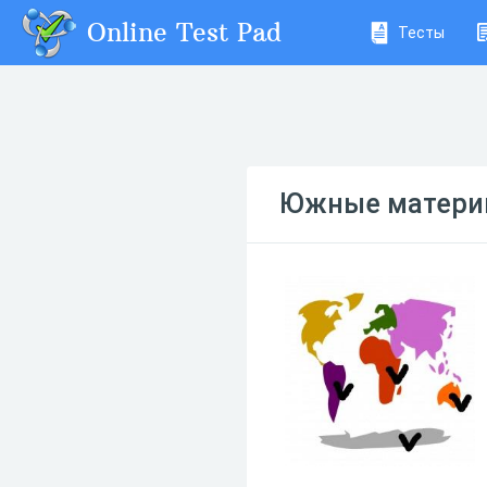
Online Test Pad
Тесты
Южные материк