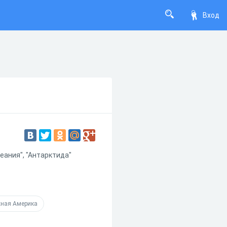
Вход
еания", "Антарктида"
ная Америка