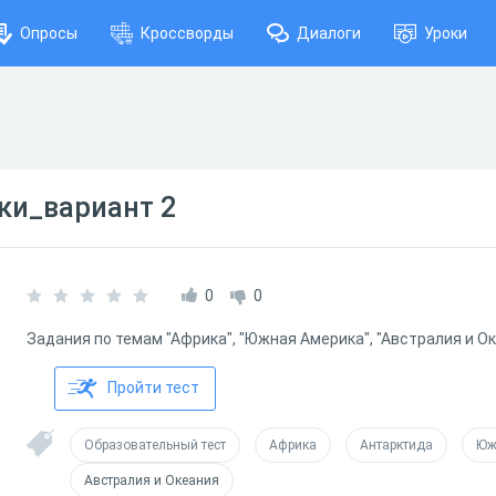
Опросы
Кроссворды
Диалоги
Уроки
и_вариант 2
0
0
Задания по темам "Африка", "Южная Америка", "Австралия и Ок
Пройти тест
Образовательный тест
Африка
Антарктида
Юж
Австралия и Океания