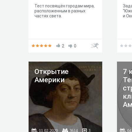
Тест посвящён городам мира,
Зада
расположенным в разных
"Южн
частях света.
и Ок
2
0
Открытие
7 
Америки
Те
ст
кл
Ам
11.02.2020
3614
3
04