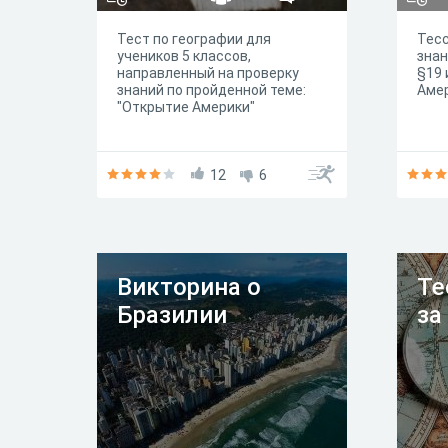
Тест по географии для
Тесс
учеников 5 классов,
знан
направленный на проверку
§19 
знаний по пройденной теме:
Аме
"Открытие Америки"
12
6
Викторина о
Те
Бразилии
за