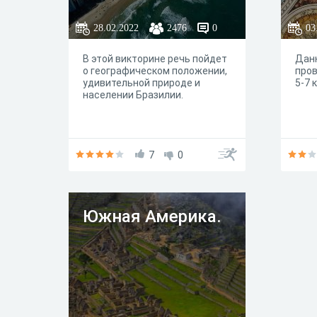
28.02.2022
2476
0
03
В этой викторине речь пойдет
Данн
о географическом положении,
пров
удивительной природе и
5-7 
населении Бразилии.
7
0
Южная Америка.