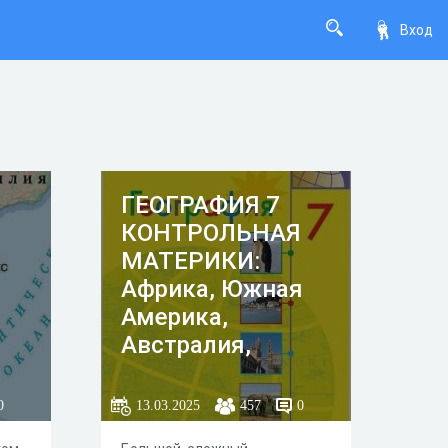
Вход
ГЕОГРАФИЯ 7
КОНТРОЛЬНАЯ
МАТЕРИКИ:
Африка, Южная
Америка,
Австралия,
Антарктида (с
мгновенными
0
13.03.2025
457
0
ответами).