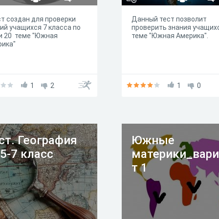
т создан для проверки
Данный тест позволит
ий учащихся 7 класса по
проверить знания учащих
и 20 теме "Южная
теме "Южная Америка".
рика"
1
2
1
0
ст. География
Южные
 5-7 класс
материки_вари
т 1