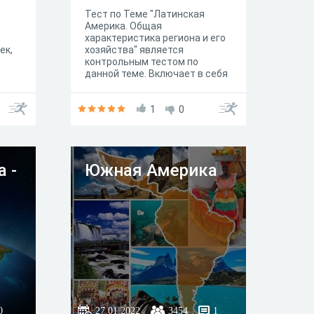
Тест по Теме "Латинская
Америка. Общая
характеристика региона и его
ек,
хозяйства" является
контрольным тестом по
данной теме. Включает в себя
вопросы о политической карте
региона, национальном,
ий,
религиозном составе и
1
0
населении, основные
од
направления развития
хозяйства стран и их
сов:
специализации и т.д.
 -
Южная Америка
0
27.01.2022
3454
1