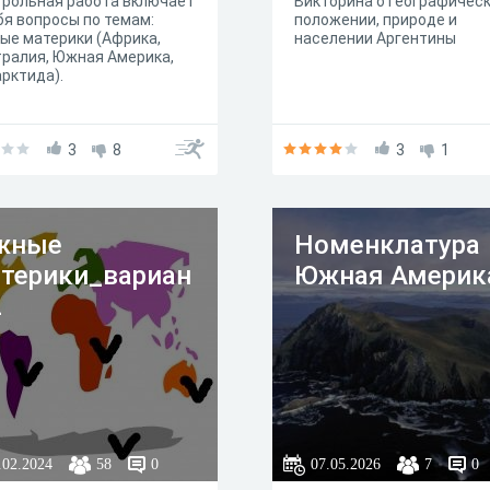
рольная работа включает
Викторина о географичес
бя вопросы по темам:
положении, природе и
е материки (Африка,
населении Аргентины
ралия, Южная Америка,
рктида).
3
8
3
1
жные
Номенклатура
терики_вариан
Южная Америк
2
.02.2024
58
0
07.05.2026
7
0