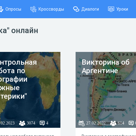
Опросы
Кроссворды
Диалоги
Уроки
ка" онлайн
нтрольная
Викторина об
бота по
Аргентине
ографии
Южные
терики"
.02.2023
3074
4
27.02.2022
614