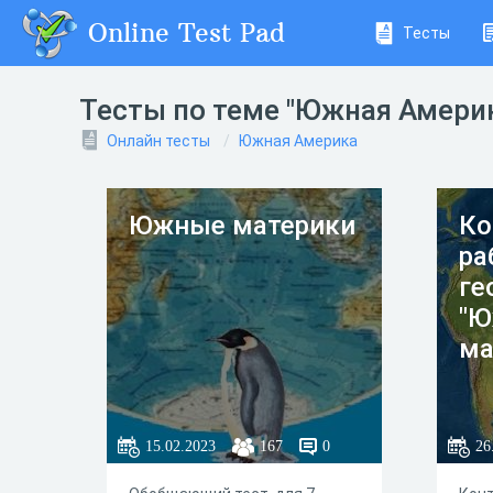
Online Test Pad
Тесты
Тесты по теме "Южная Амери
Онлайн тесты
Южная Америка
Южные материки
Ко
ра
ге
"
ма
15.02.2023
167
0
26