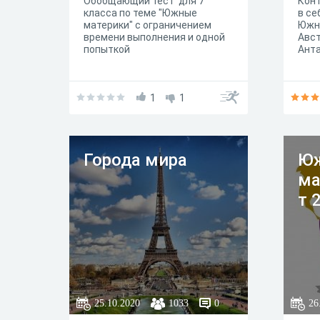
Обобщающий тест для 7
Конт
класса по теме "Южные
в се
материки" с ограничением
Южны
времени выполнения и одной
Авст
попыткой
Анта
1
1
Города мира
Ю
ма
т 
25.10.2020
1033
0
26