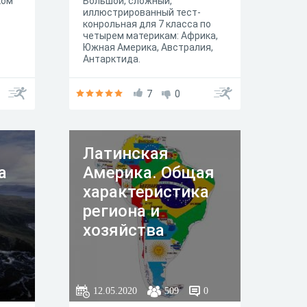
ком
Большой, сложный,
иллюстрированный тест-
конрольная для 7 класса по
четырем материкам: Африка,
Южная Америка, Австралия,
Антарктида.
7
0
Латинская
а
Америка. Общая
характеристика
региона и
хозяйства
12.05.2020
509
0