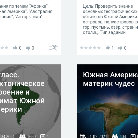
ния по темам "Африка",
Цель: Проверить знание
ая Америка", "Австралия
основных географических
еания", "Антарктида"
объектов Южной Америки:
островов, полуостровов, р
гор, пустынь, озёр, стран и
столиц. Тип заданий:
закрытые (одиночный и
множественный выбор,
0
0
установление соответств
1
0
последовательности) и
открытые (ввод числа, вв
текста, ответ в свободной
форме) Количество вопро
класс.
Южная Америка
переменное (15) Время
выполнения: 15–30 минут
ктоническое
материк чудес
Оценка: автоматическая
роение и
имат Южной
ерики
.03.2021
1680
1
21.07.2021
404