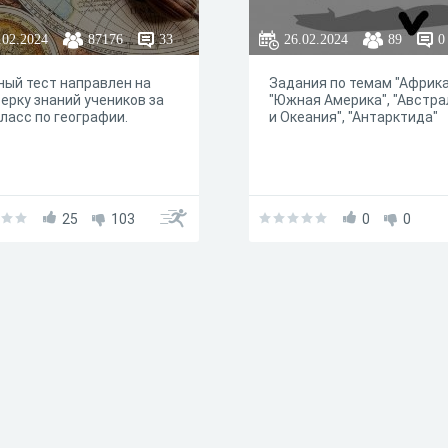
.02.2024
87176
33
26.02.2024
89
0
ый тест направлен на
Задания по темам "Африка
ерку знаний учеников за
"Южная Америка", "Австра
класс по географии.
и Океания", "Антарктида"
25
103
0
0