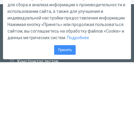
для сбора и анализа информации о производительности и
использовании сайта, а также для улучшения и
Русский
индивидуальной настройки предоставления информации.
Справка
Нажимая кнопку «Принять» или продолжая пользоваться
сайтом, вы соглашаетесь на обработку файлов «Cookie» и
Форма обратной связи
данных метрических систем.
Подробнее
Контакты
Принять
Тарифы
Конструктор тестов
Конструктор опросов
Конструктор кроссвордов
Диалоговые тренажёры
Комплексные задания
Система Дистанционного Обучения
2011 - 2026
Online Test Pad
Соглашение об использовании
Оферта
Политика обработки персональных данных