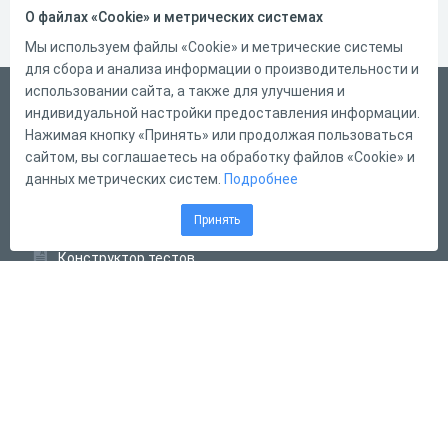
О файлах «Cookie» и метрических системах
Мы используем файлы «Cookie» и метрические системы
для сбора и анализа информации о производительности и
использовании сайта, а также для улучшения и
Русский
индивидуальной настройки предоставления информации.
Справка
Нажимая кнопку «Принять» или продолжая пользоваться
сайтом, вы соглашаетесь на обработку файлов «Cookie» и
Форма обратной связи
данных метрических систем.
Подробнее
Контакты
Принять
Тарифы
Конструктор тестов
Конструктор опросов
Конструктор кроссвордов
Диалоговые тренажёры
Комплексные задания
Система Дистанционного Обучения