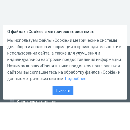
О файлах «Cookie» и метрических системах
Мы используем файлы «Cookie» и метрические системы
для сбора и анализа информации о производительности и
использовании сайта, а также для улучшения и
Русский
индивидуальной настройки предоставления информации.
Справка
Нажимая кнопку «Принять» или продолжая пользоваться
сайтом, вы соглашаетесь на обработку файлов «Cookie» и
Форма обратной связи
данных метрических систем.
Подробнее
Контакты
Принять
Тарифы
Конструктор тестов
Конструктор опросов
Конструктор кроссвордов
Диалоговые тренажёры