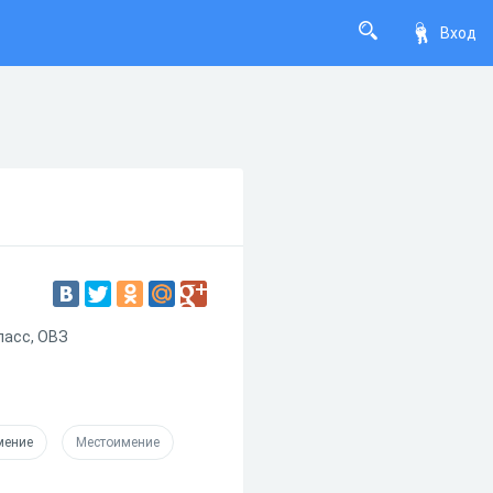
Вход
ласс, ОВЗ
мение
Местоимение