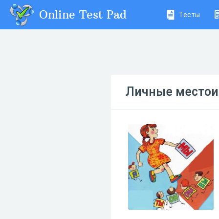
Online Test Pad
Тесты
Личные местои