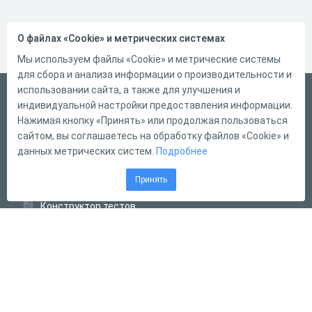
О файлах «Cookie» и метрических системах
Мы используем файлы «Cookie» и метрические системы
для сбора и анализа информации о производительности и
использовании сайта, а также для улучшения и
Русский
индивидуальной настройки предоставления информации.
Справка
Нажимая кнопку «Принять» или продолжая пользоваться
сайтом, вы соглашаетесь на обработку файлов «Cookie» и
Форма обратной связи
данных метрических систем.
Подробнее
Контакты
Принять
Тарифы
Конструктор тестов
Конструктор опросов
Конструктор кроссвордов
Диалоговые тренажёры
Комплексные задания