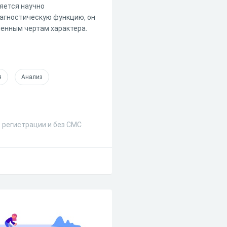
яется научно
иагностическую функцию, он
ленным чертам характера.
я
Анализ
з регистрации и без СМС