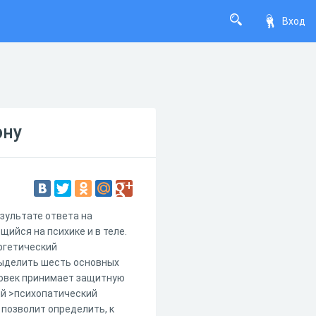
Вход
эну
езультате ответа на
ийся на психике и в теле.
ргетический
 выделить шесть основных
ловек принимает защитную
й >психопатический
позволит определить, к