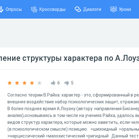
Опросы
Кроссворды
Диалоги
Уроки
ление структуры характера по А.Лоу
6
5
Согласно теории В.Райха: характер - это, сформированный в р
внешнее воздействие набор психологических защит, отражающ
В более позднее время А.Лоуэну (автору направления Биоэне
анализ),основываясь в том числе на учениях Райха, удалось
видов структур характера, которые можно заметить, если че
(в психологическом смысле) позицию. >шизоидный >оральны
>нарциссический >мазохистический >ригидный Данный тест 