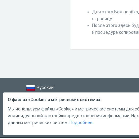
Для этого Вам необхо
страницу.
После этого здесь бу
к процедуре копирова
Русский
Справка
О файлах «Cookie» и метрических системах
Форма обратной связи
Мы используем файлы «Cookie» и метрические системы для сб
индивидуальной настройки предоставления информации. Нажи
Контакты
данных метрических систем.
Подробнее
Тарифы