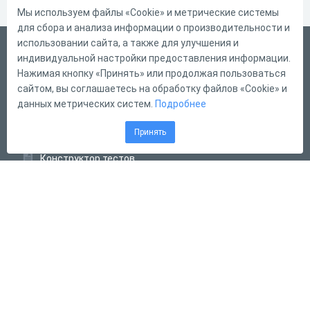
Мы используем файлы «Cookie» и метрические системы
для сбора и анализа информации о производительности и
использовании сайта, а также для улучшения и
Русский
индивидуальной настройки предоставления информации.
Справка
Нажимая кнопку «Принять» или продолжая пользоваться
сайтом, вы соглашаетесь на обработку файлов «Cookie» и
Форма обратной связи
данных метрических систем.
Подробнее
Контакты
Принять
Тарифы
Конструктор тестов
Конструктор опросов
Конструктор кроссвордов
Диалоговые тренажёры
Комплексные задания
Система Дистанционного Обучения
2011 - 2026
Online Test Pad
Соглашение об использовании
Оферта