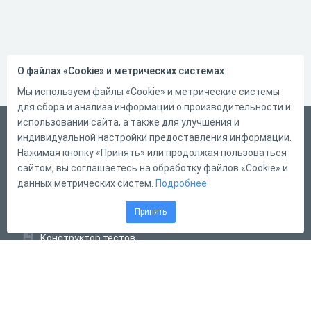
О файлах «Cookie» и метрических системах
Мы используем файлы «Cookie» и метрические системы
для сбора и анализа информации о производительности и
использовании сайта, а также для улучшения и
Русский
индивидуальной настройки предоставления информации.
Справка
Нажимая кнопку «Принять» или продолжая пользоваться
сайтом, вы соглашаетесь на обработку файлов «Cookie» и
Форма обратной связи
данных метрических систем.
Подробнее
Контакты
Принять
Тарифы
Конструктор тестов
Конструктор опросов
Конструктор кроссвордов
Диалоговые тренажёры