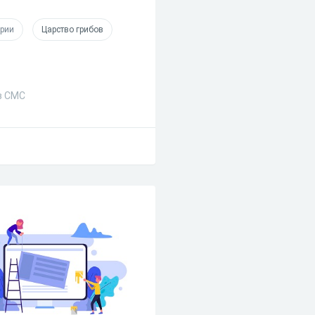
ерии
Царство грибов
ез СМС