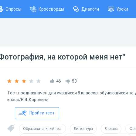
Опросы
Кроссворды
Диалоги
Уроки
"Фотография, на которой меня нет"
46
53
Тест предназначен для учащихся 8 классов, обучающихся по у
класс/В.Я. Коровина
Пройти тест
Образовательный тест
Литература
8 класс
Фот