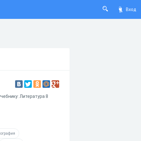
Вход
чебнику: Литература 8
ография