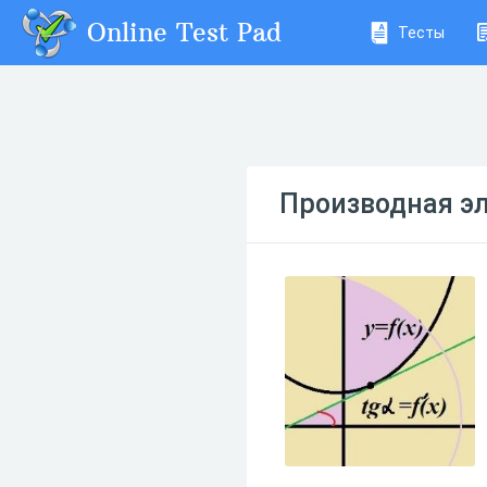
Online Test Pad
Тесты
Производная э