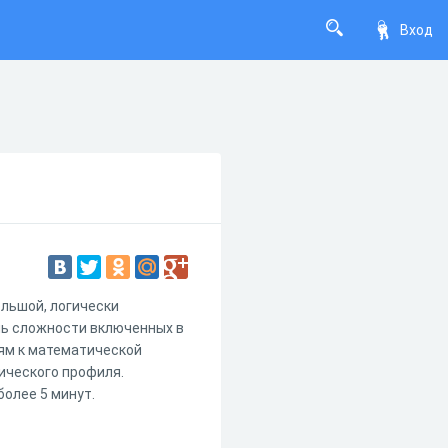
Вход
льшой, логически
нь сложности включенных в
иям к математической
ического профиля.
более 5 минут.