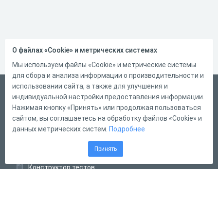
О файлах «Cookie» и метрических системах
Мы используем файлы «Cookie» и метрические системы
для сбора и анализа информации о производительности и
использовании сайта, а также для улучшения и
Русский
индивидуальной настройки предоставления информации.
Справка
Нажимая кнопку «Принять» или продолжая пользоваться
сайтом, вы соглашаетесь на обработку файлов «Cookie» и
Форма обратной связи
данных метрических систем.
Подробнее
Контакты
Принять
Тарифы
Конструктор тестов
Конструктор опросов
Конструктор кроссвордов
Диалоговые тренажёры