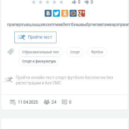
0
0
прапврзъвщошщхвозхпгмав0кпгбзашвыбргмпавпзмварзпрв
Пройти тест
Образовательный тест
Спорт
Футбол
Спорт и физкультура
Пройти онлайн тест спорт футболл бесплатно без
регистрации и без СМС
11.04.2025
24
0