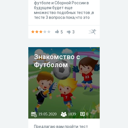
футболе и Сборной России в
будущем будет еще
множество подобных тестов ,в
тесте 3 вопроса пока,что это
как пробный тест если кому-то
понравиться буду делать еще
с большим кол-вом вопросов и
5
3
ответов,отвечайте на вопросы
,кого интересует тема
футбола,при желании можете
писать мне в лс
Знакомство с
вконтакте,занимаюсь
созданием тестов по любой
Футболом
теме,редактирование и
печатание текстов на дому
19.05.2020
1839
0
Предлагаю вам пройти тест