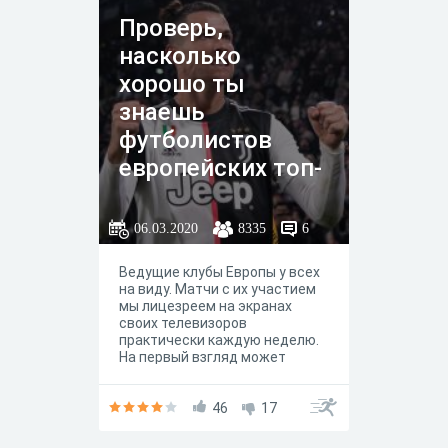
Проверь,
насколько
хорошо ты
знаешь
футболистов
европейских топ-
клубов в лицо
06.03.2020
8335
6
Ведущие клубы Европы у всех
на виду. Матчи с их участием
мы лицезреем на экранах
своих телевизоров
практически каждую неделю.
На первый взгляд может
показаться, что игроков этих
команд очень легко узнать в
лицо даже не искушённому
46
17
болельщику. Но это далеко не
так. Попробуйте пройти