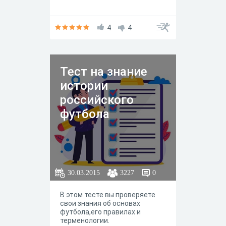
4
4
Тест на знание
истории
российского
футбола
30.03.2015
3227
0
В этом тесте вы проверяете
свои знания об основах
футбола,его правилах и
терменологии.