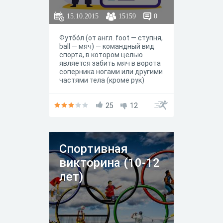
15.10.2015
15159
0
Футбо́л (от англ. foot — ступня,
ball — мяч) — командный вид
спорта, в котором целью
является забить мяч в ворота
соперника ногами или другими
частями тела (кроме рук)
большее количество раз, чем
команда соперника. В
настоящее время самый
25
12
популярный и массовый вид
спорта в мире
Спортивная
викторина (10-12
лет)