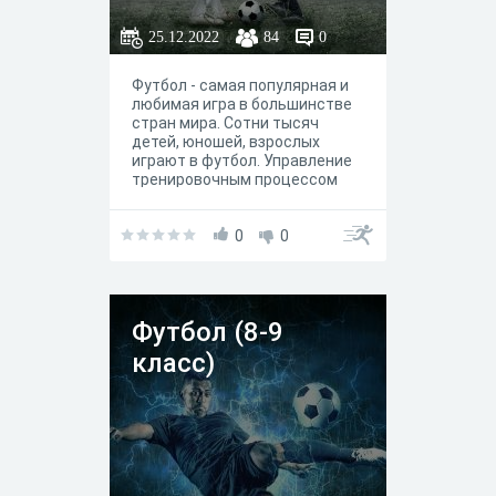
25.12.2022
84
0
Футбол - самая популярная и
любимая игра в большинстве
стран мира. Сотни тысяч
детей, юношей, взрослых
играют в футбол. Управление
тренировочным процессом
предполагает изучение
различных сторон
специальной
0
0
подготовленности
футболистов для того, чтобы
организовать подготовку на
последующих этапах в
Футбол (8-9
соответствии с
индивидуальными
класс)
особенностями игроков.
Теория и практика футбола
многогранна и находится в
постоянном развитии. Футбол
- это одно из самых доступных,
популярных и массовых
средств физического развити