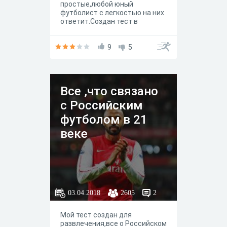
простые,любой юный
футболист с легкостью на них
ответит.Создан тест в
университете МГОУ на уроке
информатике.
9
5
Все ,что связано
с Российским
футболом в 21
веке
03.04.2018
2605
2
Мой тест создан для
развлечения,все о Российском