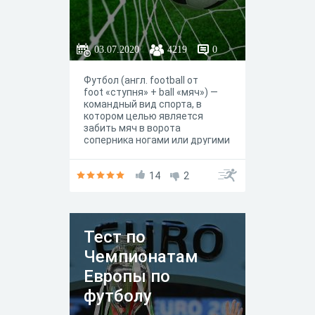
03.07.2020
4219
0
Футбол (англ. football от
foot «ступня» + ball «мяч») —
командный вид спорта, в
котором целью является
забить мяч в ворота
соперника ногами или другими
частями тела (кроме рук)
большее количество раз, чем
команда соперника. В
14
2
настоящее время самый
популярный и массовый вид
спорта в мире
Тест по
Чемпионатам
Европы по
футболу