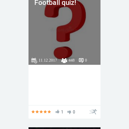
Football quiz!
11.12.2017
448
0
1
0