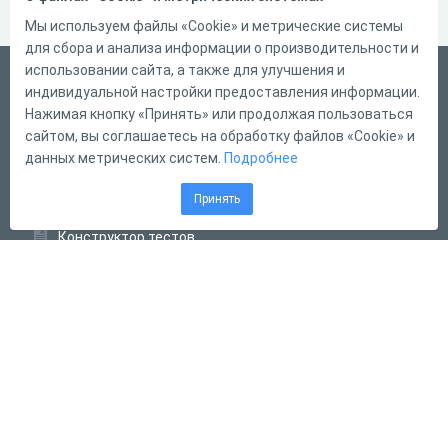
Мы используем файлы «Cookie» и метрические системы
для сбора и анализа информации о производительности и
использовании сайта, а также для улучшения и
Русский
индивидуальной настройки предоставления информации.
Справка
Нажимая кнопку «Принять» или продолжая пользоваться
сайтом, вы соглашаетесь на обработку файлов «Cookie» и
Форма обратной связи
данных метрических систем.
Подробнее
Контакты
Принять
Тарифы
Конструктор тестов
Конструктор опросов
Конструктор кроссвордов
Диалоговые тренажёры
Комплексные задания
Система Дистанционного Обучения