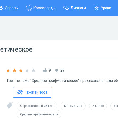
Опросы
Кроссворды
Диалоги
Уроки
етическое
9
29
Тест по теме "Среднее арифметическое" предназначен для о
Пройти тест
Образовательный тест
Математика
5 класс
6 
Среднее арифметическое