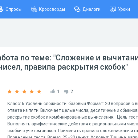
Опросы
Кроссворды
Диалоги
Уроки
бота по теме: "Сложение и вычитан
исел, правила раскрытия скобок"
1
2
Класс: 6 Уровень сложности: базовый Формат: 20 вопросов с 
ответа из пяти. Включает целые числа, десятичные и обыкнов
раскрытие скобок и комбинированные вычисления. Цель тест
Выполнять арифметические действия с рациональными числа
скобки с учетом знаков. Применять правила сложения/вычита
Проведение теста: Время: 25–30 минут. Условия: Тишина, запр