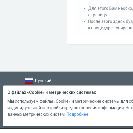
Для этого Вам необхо
страницу.
После этого здесь бу
к процедуре копирова
Русский
Справка
О файлах «Cookie» и метрических системах
Форма обратной связи
Мы используем файлы «Cookie» и метрические системы для сб
индивидуальной настройки предоставления информации. Нажи
Контакты
данных метрических систем.
Подробнее
Тарифы