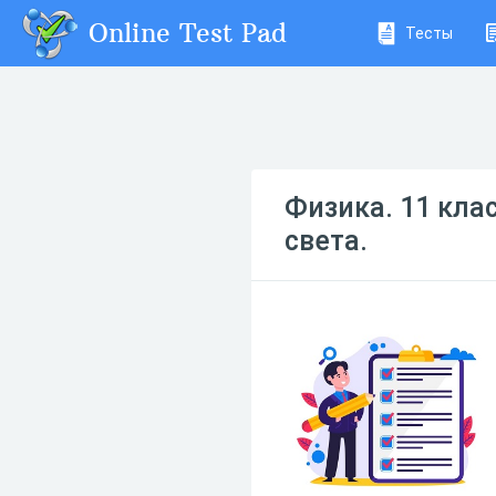
Online Test Pad
Тесты
Физика. 11 кла
света.