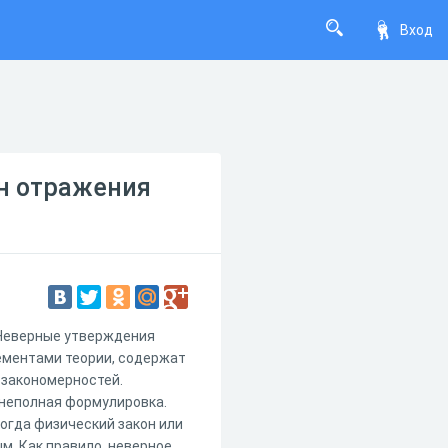
Вход
он отражения
 Неверные утверждения
лементами теории, содержат
 закономерностей.
 неполная формулировка.
огда физический закон или
м. Как правило, неверное