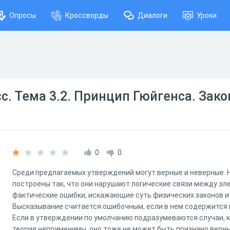
Опросы
Кроссворды
Диалоги
Уроки
сс. Тема 3.2. Принцип Гюйгенса. Зак
0
0
Среди предлагаемых утверждений могут верные и неверные.
построены так, что они нарушают логические связи между э
фактические ошибки, искажающие суть физических законов и
Высказывание считается ошибочным, если в нем содержится
Если в утверждении по умолчанию подразумеваются случаи, к
теория неприменимы, оно тоже не может быть признано верны