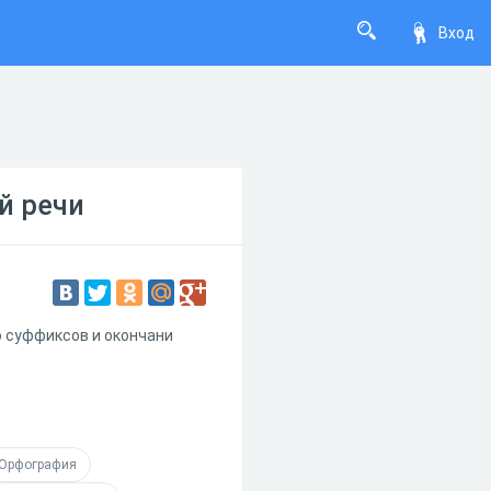
Вход
й речи
ю суффиксов и окончани
Орфография