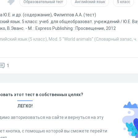
Образовательный тест
Английский язык
5 класс
 Ю.Е. и др. (содержание), Филиппов А.А. (тест)
ский язык. 5 класс: учеб. для общеобразоват. учреждений / Ю.Е. Вау
о, В.Эванс. - М. : Express Publishing : Просвещение, 2012
ийский язык (5 класс), Mod. 5 "World animals" (Словарный запас, ч.
1
овать этот тест в собственных целях?
ЛЕГКО!
димо авторизоваться на сайте и вернуться на эту
дет кнопка, с помощью которой вы сможете перейти
ния.