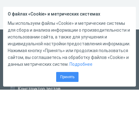
О файлах «Cookie» и метрических системах
Мы используем файлы «Cookie» и метрические системы
для сбора и анализа информации о производительности и
использовании сайта, а также для улучшения и
Русский
индивидуальной настройки предоставления информации.
Справка
Нажимая кнопку «Принять» или продолжая пользоваться
сайтом, вы соглашаетесь на обработку файлов «Cookie» и
Форма обратной связи
данных метрических систем.
Подробнее
Контакты
Принять
Тарифы
Конструктор тестов
Конструктор опросов
Конструктор кроссвордов
Диалоговые тренажёры
Комплексные задания
Система Дистанционного Обучения