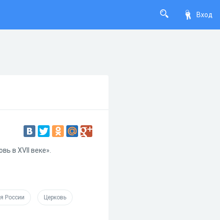
Вход
ь в XVII веке».
я России
Церковь