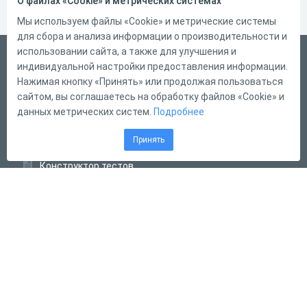
О файлах «Cookie» и метрических системах
Мы используем файлы «Cookie» и метрические системы
для сбора и анализа информации о производительности и
использовании сайта, а также для улучшения и
Русский
индивидуальной настройки предоставления информации.
Справка
Нажимая кнопку «Принять» или продолжая пользоваться
сайтом, вы соглашаетесь на обработку файлов «Cookie» и
Форма обратной связи
данных метрических систем.
Подробнее
Контакты
Принять
Тарифы
Конструктор тестов
Конструктор опросов
Конструктор кроссвордов
Диалоговые тренажёры
Комплексные задания
Система Дистанционного Обучения