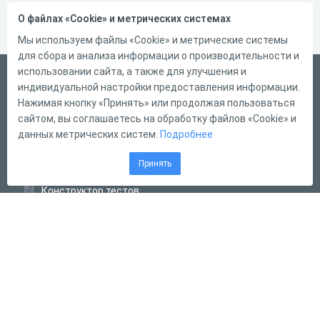
О файлах «Cookie» и метрических системах
Мы используем файлы «Cookie» и метрические системы
для сбора и анализа информации о производительности и
использовании сайта, а также для улучшения и
Русский
индивидуальной настройки предоставления информации.
Справка
Нажимая кнопку «Принять» или продолжая пользоваться
сайтом, вы соглашаетесь на обработку файлов «Cookie» и
Форма обратной связи
данных метрических систем.
Подробнее
Контакты
Принять
Тарифы
Конструктор тестов
Конструктор опросов
Конструктор кроссвордов
Диалоговые тренажёры
Комплексные задания
Система Дистанционного Обучения