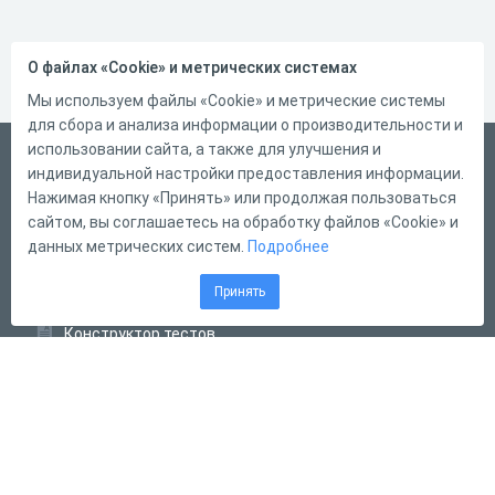
О файлах «Cookie» и метрических системах
Мы используем файлы «Cookie» и метрические системы
для сбора и анализа информации о производительности и
использовании сайта, а также для улучшения и
Русский
индивидуальной настройки предоставления информации.
Справка
Нажимая кнопку «Принять» или продолжая пользоваться
сайтом, вы соглашаетесь на обработку файлов «Cookie» и
Форма обратной связи
данных метрических систем.
Подробнее
Контакты
Принять
Тарифы
Конструктор тестов
Конструктор опросов
Конструктор кроссвордов
Диалоговые тренажёры
Комплексные задания