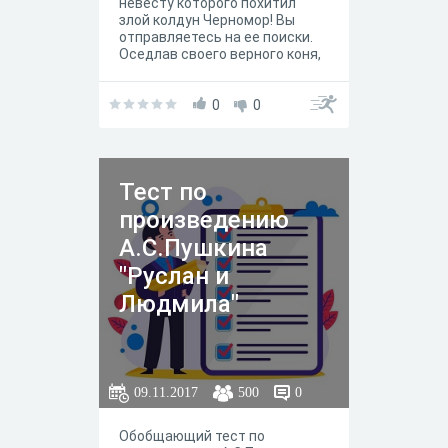
невесту которого похитил
злой колдун Черномор! Вы
отправляетесь на ее поиски.
Оседлав своего верного коня,
вы, полный решимости во что
бы то ни стало отыскать
красавицу, двинулись в путь.
0
0
Тест по
произведению
А.С.Пушкина
"Руслан и
Людмила"
09.11.2017
500
0
Обобщающий тест по