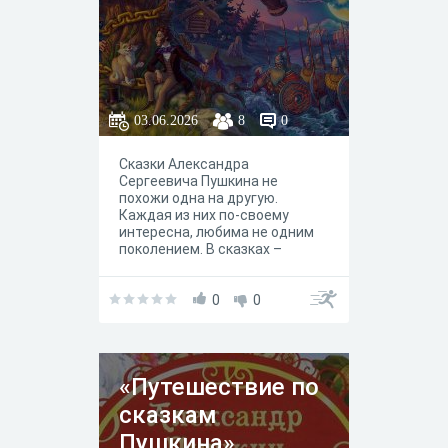
03.06.2026
8
0
Сказки Александра
Сергеевича Пушкина не
похожи одна на другую.
Каждая из них по-своему
интересна, любима не одним
поколением. В сказках –
фантастические события,
неожиданные повороты,
чудесные превращения. Если
0
0
вы по какой-либо причине не
читали сказки Пушкина, это
стоит обязательно сделать –
они останутся с вами на всю
«Путешествие по
жизнь. А мы предлагаем вам
пройти небольшой тест на
сказкам
знание сказок А.С. Пушкина.
Пушкина»