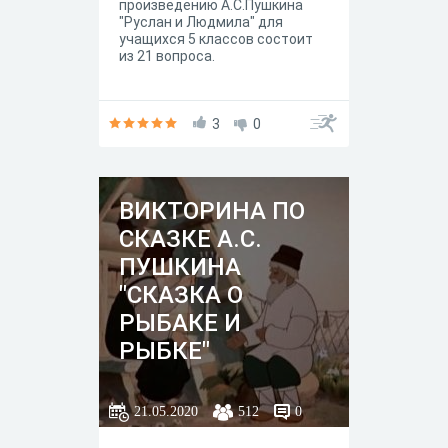
произведению А.С.Пушкина
"Руслан и Людмила" для
учащихся 5 классов состоит
из 21 вопроса.
3
0
ВИКТОРИНА ПО
СКАЗКЕ А.С.
ПУШКИНА
"СКАЗКА О
РЫБАКЕ И
РЫБКЕ"
21.05.2020
512
0