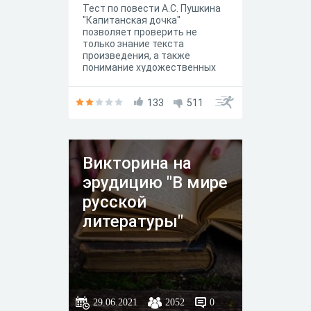
Тест по повести А.С. Пушкина
"Капитанская дочка"
позволяет проверить не
только знание текста
произведения, а также
понимание художественных
особенностей и основной
идеи.
133
511
Викторина на
эрудицию "В мире
русской
литературы"
29.06.2021
2052
0