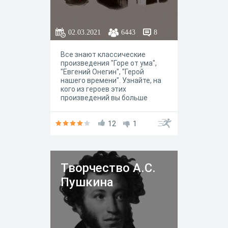
02.03.2021
6443
8
Все знают классические
произведения "Горе от ума",
"Евгений Онегин", "Герой
нашего времени". Узнайте, на
кого из героев этих
произведений вы больше
всего похожиАвтор теста:
Александр Журик
12
1
Творчество А.С.
Пушкина