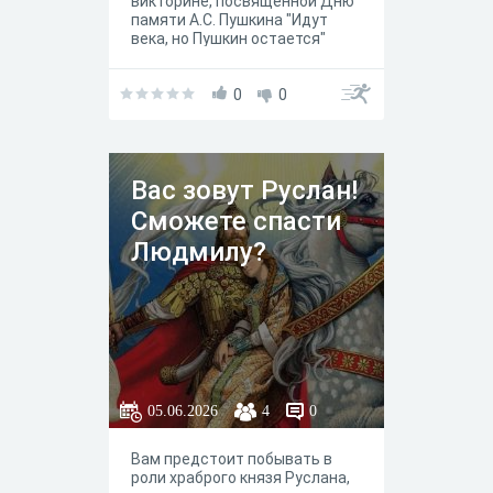
викторине, посвященной Дню
памяти А.С. Пушкина "Идут
века, но Пушкин остается"
0
0
Вас зовут Руслан!
Сможете спасти
Людмилу?
05.06.2026
4
0
Вам предстоит побывать в
роли храброго князя Руслана,