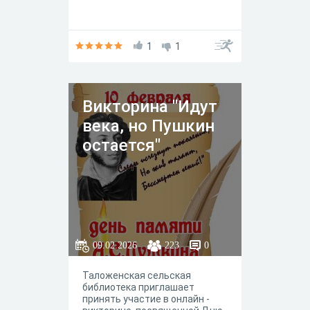
1
1
Викторина "Идут
века, но Пушкин
остается"
09.02.2026
223
0
Таложенская сельская
библиотека приглашает
принять участие в онлайн -