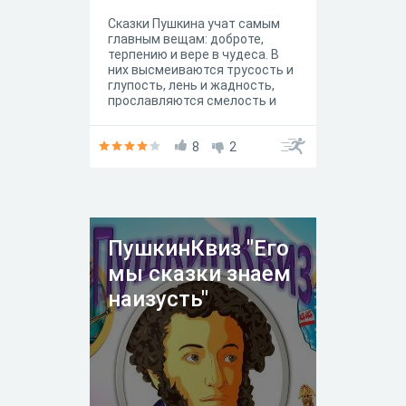
Сказки Пушкина учат самым
главным вещам: доброте,
терпению и вере в чудеса. В
них высмеиваются трусость и
глупость, лень и жадность,
прославляются смелость и
находчивость. Пожалуй,
главная отличительная черта
сказок Пушкина –
8
2
гармоничность стихотворной
формы. Предлагаем вам
ответить на вопросы
викторины по сказке
А.С.Пушкина "Сказка о царе
Салтане". Без возрастных
ПушкинКвиз "Его
ограничений
мы сказки знаем
наизусть"