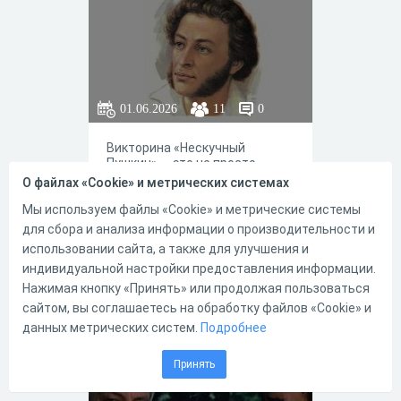
01.06.2026
11
0
Викторина «Нескучный
Пушкин» — это не просто
проверка знаний, а настоящее
О файлах «Cookie» и метрических системах
интеллектуальное
приключение для всех, кто
Мы используем файлы «Cookie» и метрические системы
любит творчество Александра
для сбора и анализа информации о производительности и
Сергеевича! Забудьте о
использовании сайта, а также для улучшения и
скучных вопросах из школьной
индивидуальной настройки предоставления информации.
программы. Мы предлагаем
0
0
взглянуть на жизнь и
Нажимая кнопку «Принять» или продолжая пользоваться
произведения великого поэта
сайтом, вы соглашаетесь на обработку файлов «Cookie» и
под совершенно новым углом.
данных метрических систем.
Подробнее
2 глава романа
Принять
"Дубровский"