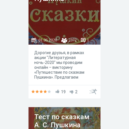
01.06.2020
2372
1
Дорогие друзья, в рамках
акции "Литературная
ночь-2020" мы проводим
онлайн – викторину
«Путешествие по сказкам
Пушкина». Предлагаем
проверить, насколько хорошо
вам известны сказки
Александра Сергеевича.
19
2
Тест по сказкам
А. С. Пушкина