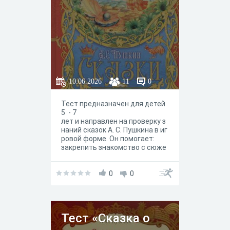
10.06.2026
11
0
Тест предназначен для детей
5 - 7
лет и направлен на проверку з
наний сказок А. С. Пушкина в иг
ровой форме. Он помогает:
закрепить знакомство с сюже
тами и героями пушкинских ск
азок;
развить память, внимание и ре
0
0
чь;
стимулировать интерес к чтен
ию и русской литературе;
сформировать навыки работы
Тест «Сказка о
с тестовыми заданиями;
воспитать любовь к творчест