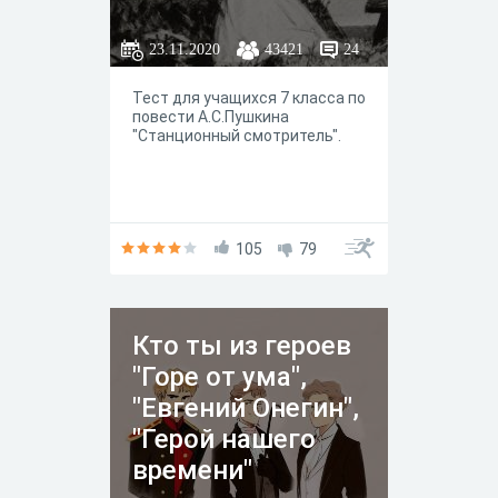
23.11.2020
43421
24
Тест для учащихся 7 класса по
повести А.С.Пушкина
"Станционный смотритель".
105
79
Кто ты из героев
"Горе от ума",
"Евгений Онегин",
"Герой нашего
времени"