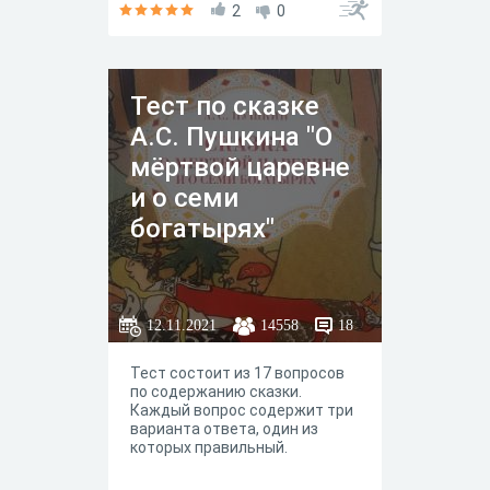
тест.Данный тест содержит
2
0
перечень
вопросов,охватывающих как
сами известные литературные
произведения,так и факты из
Тест по сказке
жизни и творчества их
авторов.
А.С. Пушкина "О
мёртвой царевне
и о семи
богатырях"
12.11.2021
14558
18
Тест состоит из 17 вопросов
по содержанию сказки.
Каждый вопрос содержит три
варианта ответа, один из
которых правильный.