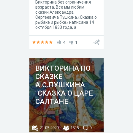
Викторина без ограничения
возраста. Все мы любим
сказки Александра
Сергеевича Пушкина.«Сказка о
рыбаке и рыбке» написана 14
октября 1833 года, а
напечатана в журнале
«Библиотека для чтения», в
мае 1835 года. Сюжет основан
4
1
на русской народной сказке
«Жадная старуха» и
перекликается с померанской
сказкой «О рыбаке и его жене»
ВИКТОРИНА ПО
из сборника сказок Братьев
Гримм. Как хорошо вы знаете
СКАЗКЕ
эту сказку? Предлагаем вам
проверить свои знания,
А.С.ПУШКИНА
пройдя нашу викторину.
"СКАЗКА О ЦАРЕ
САЛТАНЕ"
21.05.2020
1515
0