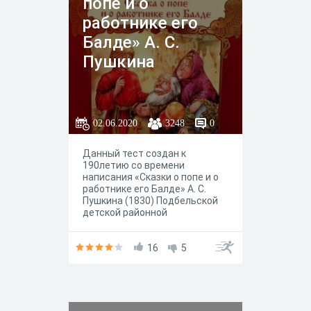
попе и о
ву великого русского поэта.
работнике его
Балде» А. С.
Пушкина
02.06.2020
3248
0
Данный тест создан к
190летию со времени
написания «Сказки о попе и о
работнике его Балде» А. С.
Пушкина (1830) Подбельской
детской районной
библиотекой Похвистневской
ЦБС МБУ "Управление
культуры м. р. Похвистневский
16
5
Самарской Области".