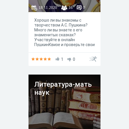
18.11.2020
16
0
Хорошо ли вы знакомы с
творчеством А.С. Пушкина?
Много ли вы знаете о его
знаменитых сказках?
Участвуйте в онлайн
ПушкинКвизе и проверьте свои
знания. Возможно вы
истинный знаток творчества
поэта-сказочника. Но даже
1
0
если вопросы покажутся вам
сложными, ответ вы всегда
можете найти во всемирной
сети Интернет. Пользуйтесь
Литература-мать
Интернетом правильно -
получайте новые знания и
наук
повышайте свой уровень
интеллекта, а наш квиз вам в
этом поможет!