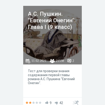
А.С. Пушкин.
"Евгений Онегин".
Глава I (9 класс)
11.02.2021
21538
2
Тест для проверки знания
содержания первой главы
романа А.С. Пушкина "Евгений
Онегин".
9
42