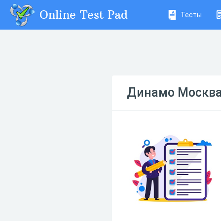
Online Test Pad
Тесты
Динамо Москв