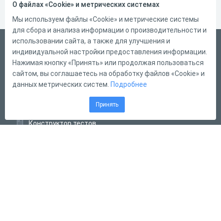
О файлах «Cookie» и метрических системах
Мы используем файлы «Cookie» и метрические системы
для сбора и анализа информации о производительности и
использовании сайта, а также для улучшения и
Русский
индивидуальной настройки предоставления информации.
Справка
Нажимая кнопку «Принять» или продолжая пользоваться
сайтом, вы соглашаетесь на обработку файлов «Cookie» и
Форма обратной связи
данных метрических систем.
Подробнее
Контакты
Принять
Тарифы
Конструктор тестов
Конструктор опросов
Конструктор кроссвордов
Диалоговые тренажёры
Комплексные задания
Система Дистанционного Обучения